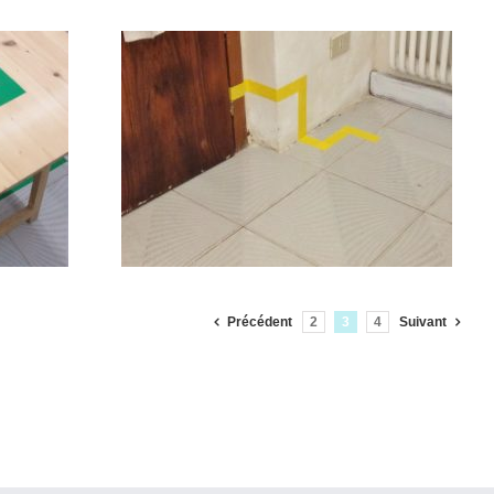
7 (2020)
Précédent
2
3
4
Suivant