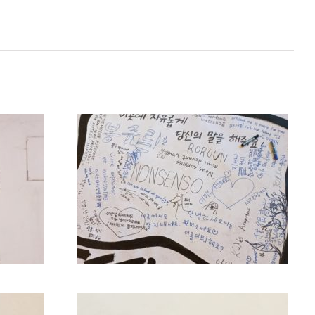
of you »
eon Corée
21