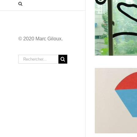
« we are in front of you »
galerie épice Daejeon Corée
Compo
du sud, 2021
© 2020 Marc Giloux.
Exposition
Rechercher
Compos
Composition N° 50 (2021)
peinture