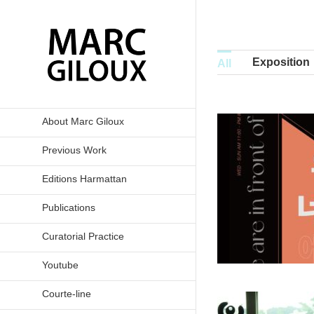
Skip
to
content
Exposition
All
About Marc Giloux
Previous Work
« we are in front you » galerie
« we 
Editions Harmattan
épice Daejeon Corée du Sud,
galeri
Publications
2021
Exposition
Curatorial Practice
Youtube
Courte-line