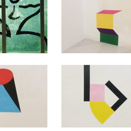
sition N° 54 (2021)
Composition N° 5
peinture
peinture
itions 45/46/47/48/49
Composition N° 4
(2021)
peinture
peinture