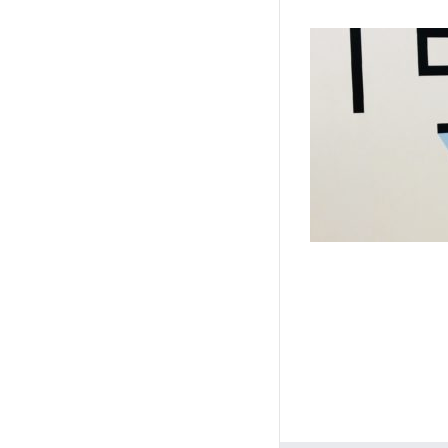
Compositions N° 42/43/44
Compos
(2020)
peinture