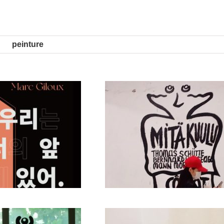
peinture
are in front of you »
« we are in front 
e épice Daejeon Corée
galerie épice Daej
du Sud, 2021
du Sud, 20
Exposition
Exposition