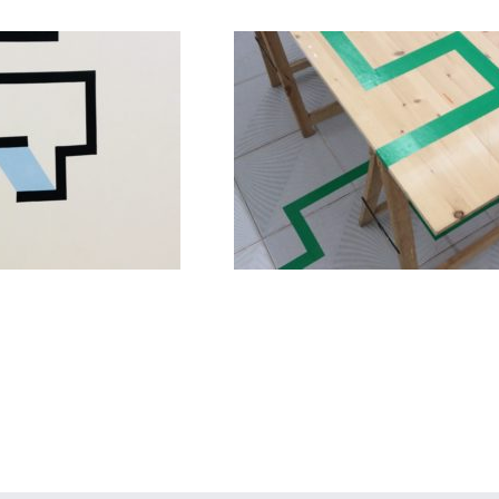
ition N° 38/39 (2020)
Composition N° 3
peinture
peinture